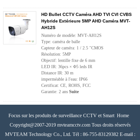
HD Bullet CCTV Caméra AHD TVI CVI CVBS
Hybride Extérieure 5MP AHD Caméra MVT-
AH12S
Numéro de modèle: MVT-AH12S
Type: caméra de balle
Capteur de caméra: 1 / 2.5 "CMOS
Résolution: 5MP
Objectif: lentille fixe de 6 mm
LED IR: 36pcs × Φ5 leds IR
Distance IR: 30 m
imperméable à l'eau: IP66
Certificat: CE, ROHS, FCC
Garantie: 2 ans
Suite
Focus sur les produits de surveillance CCTV et Smart Home
Copyright@2007-2019 mvteamcctv.com Tous droits réservés
MVTEAM Technology Co., Ltd. Tél : 86-755-83129382 E-mail :