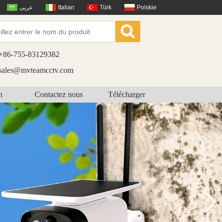
عربى
Italian
Türk
Polskie
+86-755-83129382
sales@mvteamcctv.com
n
Contactez nous
Télécharger