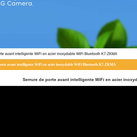
rte avant intelligente WiFi en acier inoxydable WiFi Bluetooth K7-ZKMA
orte avant intelligente WiFi en acier inoxydable WiFi Bluetooth K7-ZKMA
Serrure de porte avant intelligente WiFi en acier ino