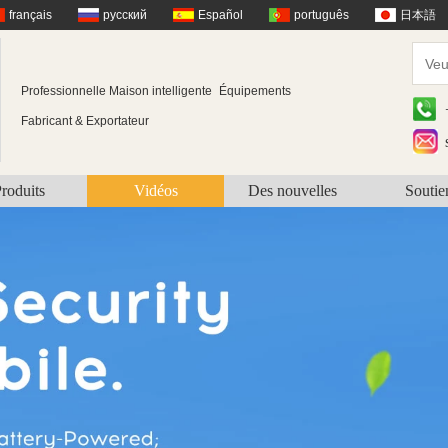
français
русский
Español
português
日本語
Professionnelle Maison intelligente
Équipements
Fabricant & Exportateur
roduits
Vidéos
Des nouvelles
Soutie