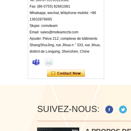
Tel: (86-0755) 83129382
Fax: (86-0755) 82661081
Whatsapp, wechat, téléphone mobile: +86
13632876665
Skype: cnmvteam
Email: sales@mvteamcctv.com
Ajouter: Pièce 212, complexe de bâtiments
ShangShuiJing, rue Jihua n ° 333, rue Jihua,
district de Longang, Shenzhen, Chine
SUIVEZ-NOUS: