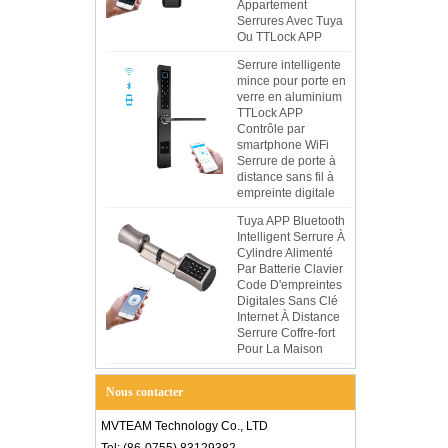
Appartement
Serrures Avec Tuya
Ou TTLock APP
Serrure intelligente
mince pour porte en
verre en aluminium
TTLock APP
Contrôle par
smartphone WiFi
Serrure de porte à
distance sans fil à
empreinte digitale
Tuya APP Bluetooth
Intelligent Serrure À
Cylindre Alimenté
Par Batterie Clavier
Code D'empreintes
Digitales Sans Clé
Internet À Distance
Serrure Coffre-fort
Pour La Maison
Nous contacter
MVTEAM Technology Co., LTD