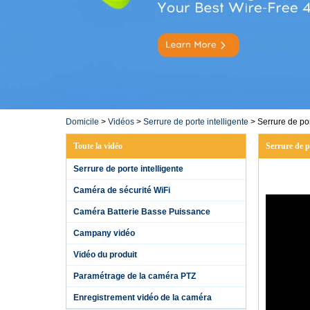
Domicile
>
Vidéos
>
Serrure de porte intelligente
>
Serrure de po
Toute la vidéo
Serrure de p
Serrure de porte intelligente
Caméra de sécurité WiFi
Caméra Batterie Basse Puissance
Campany vidéo
Vidéo du produit
Paramétrage de la caméra PTZ
Enregistrement vidéo de la caméra