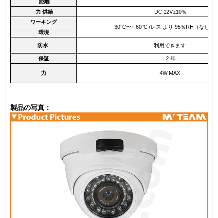
距離
力
供給
DC
12V±10％
ワーキング
30°C〜+ 60°C /レス
より
95％RH（なし
結
環境
防水
利用できます
保証
2
年
力
4W
MAX
製品の写真：