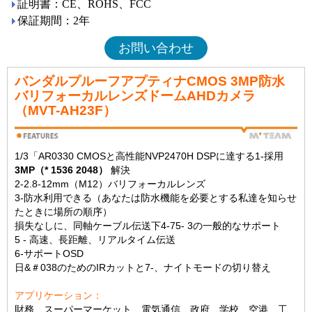
証明書：CE、ROHS、FCC
保証期間：2年
お問い合わせ
バンダルプルーフアプティナCMOS 3MP防水
バリフォーカルレンズドームAHDカメラ
（MVT-AH23F）
1/3「AR0330 CMOSと高性能NVP2470H DSPに達する1-採用
3MP（* 1536 2048）
解決
2-2.8-12mm（M12）バリフォーカルレンズ
3-防水利用できる（あなたは防水機能を必要とする私達を知らせ
たときに場所の順序）
損失なしに、同軸ケーブル伝送下4-75- 3の一般的なサポート
5 - 高速、長距離、リアルタイム伝送
6-サポートOSD
日&＃038のためのIRカットと7-、ナイトモードの切り替え
アプリケーション：
財務、スーパーマーケット、電気通信、政府、学校、空港、工