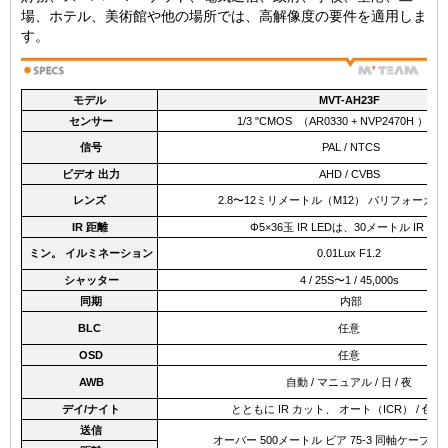
場、ホテル、美術館や他の場所では、高解像度の要件を適用しま
す。
モデル
MVT-AH23F
センサー
1/3 "CMOS
（AR0330 + NVP2470H
）
3.
信号
PAL
/
NTCS
ビデオ
出力
AHD / CVBS
レンズ
2.8〜12ミリメートル（M12）
バリフォーカル
IR
距離
Φ5×36玉
IR
LEDは、30メートル
IR
距
ミン。
イルミネーション
0.01Lux
F1.2
シャッター
4 / 25S〜1 / 45,000s
同期
内部
BLC
任意
OSD
任意
AWB
自動
/
マニュアル
/
日
/
夜
デイ/ナイト
ととも​​に
IR
カット、
オート（ICR）
/
色
/
B
送信
オーバー
500メートル
ビア
75-3
同軸ケーブル