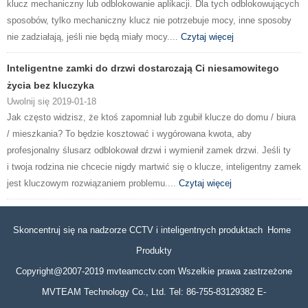
klucz mechaniczny lub odblokowanie aplikacji. Dla tych odblokowujących
sposobów, tylko mechaniczny klucz nie potrzebuje mocy, inne sposoby
nie zadziałają, jeśli nie będą miały mocy....
Czytaj więcej
Inteligentne zamki do drzwi dostarczają Ci niesamowitego
życia bez kluczyka
Uwolnij się 2019-01-18
Jak często widzisz, że ktoś zapomniał lub zgubił klucze do domu / biura
/ mieszkania? To będzie kosztować i wygórowana kwota, aby
profesjonalny ślusarz odblokował drzwi i wymienił zamek drzwi. Jeśli ty
i twoja rodzina nie chcecie nigdy martwić się o klucze, inteligentny zamek
jest kluczowym rozwiązaniem problemu....
Czytaj więcej
Skoncentruj się na nadzorze CCTV i inteligentnych produktach Home
Produkty
Copyright@2007-2019 mvteamcctv.com Wszelkie prawa zastrzeżone
MVTEAM Technology Co., Ltd. Tel: 86-755-83129382 E-