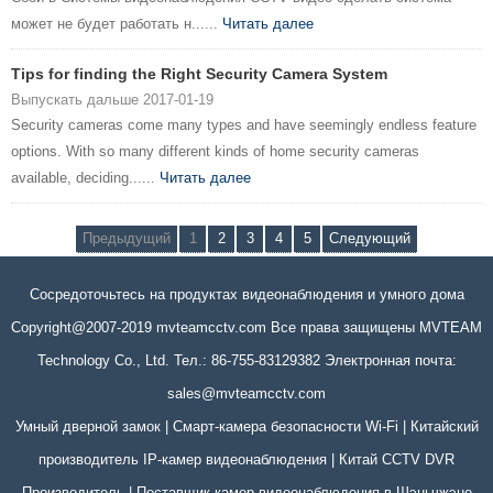
может не будет работать н......
Читать далее
Tips for finding the Right Security Camera System
Выпускать дальше 2017-01-19
Security cameras come many types and have seemingly endless feature
options. With so many different kinds of home security cameras
available, deciding......
Читать далее
Предыдущий
1
2
3
4
5
Следующий
Сосредоточьтесь на продуктах видеонаблюдения и умного дома
Copyright@2007-2019 mvteamcctv.com Все права защищены MVTEAM
Technology Co., Ltd. Тел.: 86-755-83129382 Электронная почта:
sales@mvteamcctv.com
Умный дверной замок | Смарт-камера безопасности Wi-Fi | Китайский
производитель IP-камер видеонаблюдения | Китай CCTV DVR
Производитель | Поставщик камер видеонаблюдения в Шэньчжэне