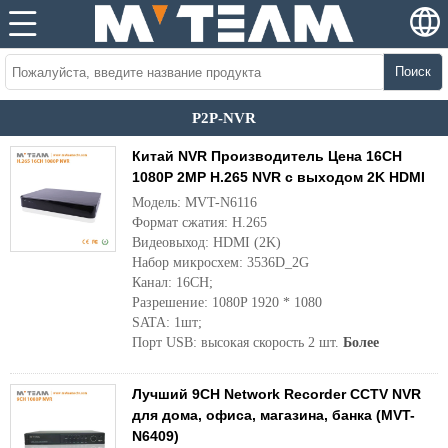
Поиск
P2P-NVR
Китай NVR Производитель Цена 16CH
1080P 2MP H.265 NVR с выходом 2K HDMI
Модель: MVT-N6116
Формат сжатия: H.265
Видеовыход: HDMI (2K)
Набор микросхем: 3536D_2G
Канал: 16CH;
Разрешение: 1080P 1920 * 1080
SATA: 1шт;
Порт USB: высокая скорость 2 шт.
Более
Лучший 9CH Network Recorder CCTV NVR
для дома, офиса, магазина, банка (MVT-
N6409)