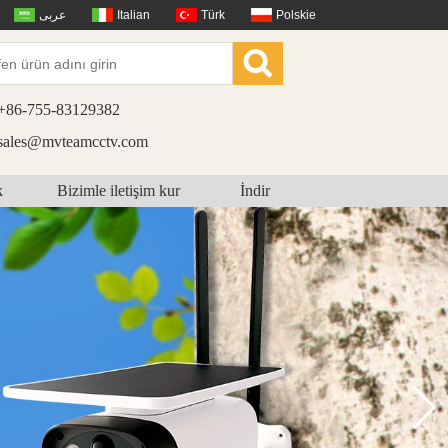
عربى
Italian
Türk
Polskie
+86-755-83129382
sales@mvteamcctv.com
k
Bizimle iletişim kur
İndir