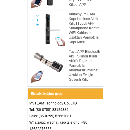
Veya TTLock Ile
Kilitler APP
Alüminyum Cam
Kapı Için ince Akıllı
Kilit TTLock APP
Smartphone Kontrol
WiFi Kablosuz
Uzaktan Parmak Izi
Kapı Kilidi
Tuya APP Bluetooth
Akıllı Silindir Kilidi
Akülü Tuş Kod
Parmak Izi
Anahtarsız Internet
Uzaktan Ev Için
Güvenli Kilit
Bizimle iletişime geçin
MVTEAM Technology Co, LTD
Tel: (86-0755) 83129382
Faks: (86-0755) 82661081
Whatsapp, wechat, cep telefonu: +86
13632876665