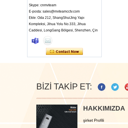
Skype: cnmvteam
E-posta: sales@mvteamcctv.com
Ekle: Oda 212, ShangShuiJing Yapı
Kompleksi, Jihua Yolu No.333, Jihua
Caddesi, LongGang Bölgesi, Shenzhen, Çin
BIZI TAKIP ET:
HAKKIMIZDA
şirket Profili