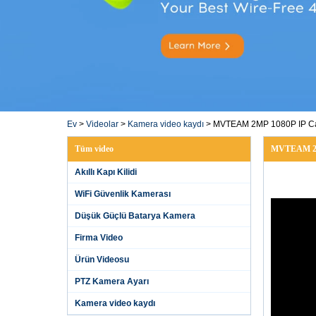
Ev
>
Videolar
>
Kamera video kaydı
>
MVTEAM 2MP 1080P IP Ca
Tüm video
MVTEAM 2MP
Akıllı Kapı Kilidi
WiFi Güvenlik Kamerası
Düşük Güçlü Batarya Kamera
Firma Video
Ürün Videosu
PTZ Kamera Ayarı
Kamera video kaydı