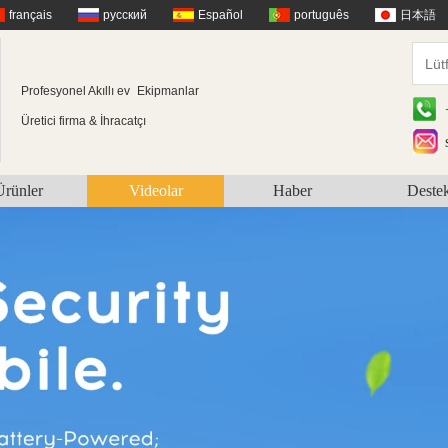
français
русский
Español
português
日本語
Profesyonel Akıllı ev
Ekipmanlar
Üretici firma & İhracatçı
Ürünler
Videolar
Haber
Deste