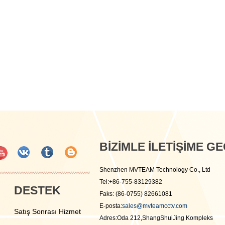
BIZIMLE ILETIŞIME GE
Shenzhen MVTEAM Technology Co., Ltd
Tel:+86-755-83129382
DESTEK
Faks: (86-0755) 82661081
E-posta:
sales@mvteamcctv.com
Satış Sonrası Hizmet
Adres:Oda 212,ShangShuiJing Kompleks