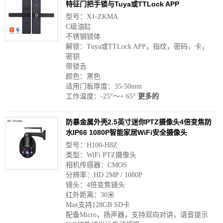
特征门把手锁与Tuya或TTLock APP
型号：X1-ZKMA
C级油缸
不锈钢锁体
解锁：Tuya或TTLock APP，指纹，密码，卡，
密钥
带锁舌
颜色：黑色
适用门板厚度：35-50mm
工作温度：-25°〜+ 65°
更多的
防暴金属外壳2.5英寸迷你PTZ摄像头4倍变焦防
水IP66 1080P智能家居WiFi安全摄像头
型号：H100-H8Z
类型：WiFi PTZ摄像头
相机传感器：CMOS
分辨率：HD 2MP / 1080P
镜头：4倍变焦镜头
红外距离：30米
Max支持128GB SD卡
配备Micro，扬声器，支持双向对讲，语音提示