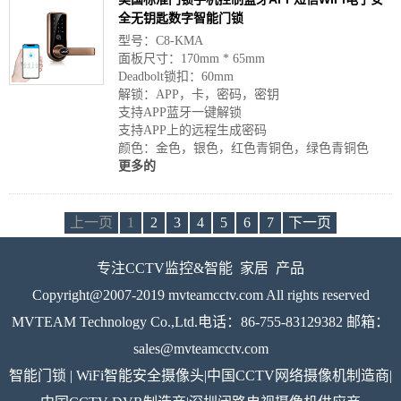
全无钥匙数字智能门锁
型号：C8-KMA
面板尺寸：170mm * 65mm
Deadbolt锁扣：60mm
解锁：APP，卡，密码，密钥
支持APP蓝牙一键解锁
支持APP上的远程生成密码
颜色：金色，银色，红色青铜色，绿色青铜色
更多的
上一页
1
2
3
4
5
6
7
下一页
专注CCTV监控&智能 家居 产品
Copyright@2007-2019 mvteamcctv.com All rights reserved
MVTEAM Technology Co.,Ltd.电话：86-755-83129382 邮箱：
sales@mvteamcctv.com
智能门锁 | WiFi智能安全摄像头|中国CCTV网络摄像机制造商|