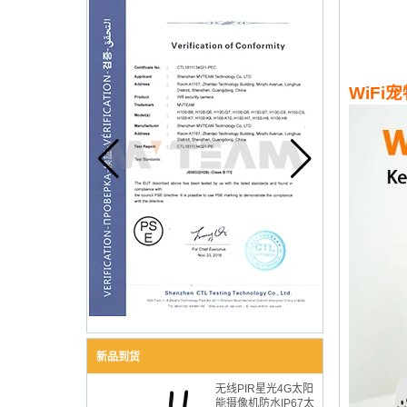
WiF
新品到货
无线PIR星光4G太阳
能摄像机防水IP67太