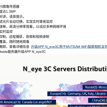
OS图像传感器
度达1.3MP
向对讲，语音提示。
红外滤光片自动切换，实现实时昼夜监控
准清晰，高清分辨率观看，以适应多种网络环境
机实时监控
Z控制，远程捕获，音频和视频录制
络覆盖，随时随地观看
工跟踪，查看详细信息
升级APP N_eye3C用于MVTEAM WiFi智能相机
dwide服务器升级APP N_eye3C