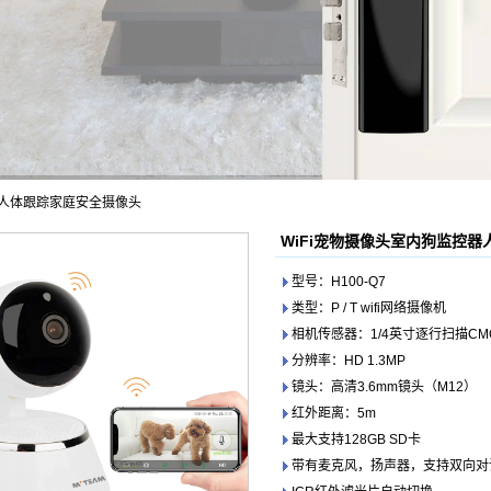
器人体跟踪家庭安全摄像头
WiFi宠物摄像头室内狗监控
型号：H100-Q7
类型：P / T wifi网络摄像机
相机传感器：1/4英寸逐行扫描CM
分辨率：HD 1.3MP
镜头：高清3.6mm镜头（M12）
红外距离：5m
最大支持128GB SD卡
带有麦克风，扬声器，支持双向对