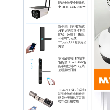
阳能电池安全摄像机
支持LTE GSM SIM卡
新型设计的非接触式
APP WiFi蓝牙控制智
能锁，适用于门指纹
和带有Tuya或
TTLock APP的家用公
寓锁
铝合金玻璃门的超薄​​
智能锁TTLock APP智
能手机控制WiFi无线
远程指纹门锁
Tuya APP蓝牙智能油
缸锁电池供电键盘密
码指纹无钥匙互联网
远程保险箱家用