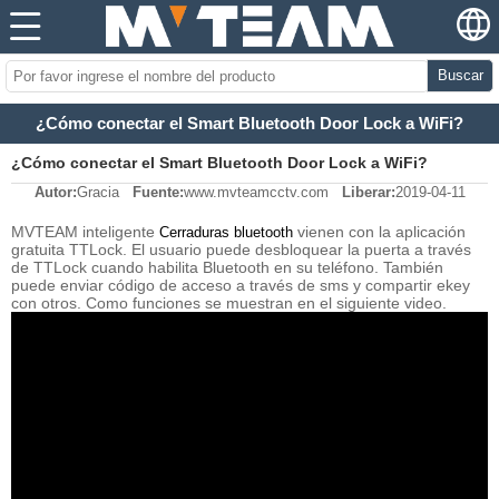
Buscar
¿Cómo conectar el Smart Bluetooth Door Lock a WiFi?
¿Cómo conectar el Smart Bluetooth Door Lock a WiFi?
Autor:
Gracia
Fuente:
www.mvteamcctv.com
Liberar:
2019-04-11
MVTEAM inteligente
vienen con la aplicación
Cerraduras bluetooth
gratuita TTLock. El usuario puede desbloquear la puerta a través
de TTLock cuando habilita Bluetooth en su teléfono. También
puede enviar código de acceso a través de sms y compartir ekey
con otros. Como funciones se muestran en el siguiente video.