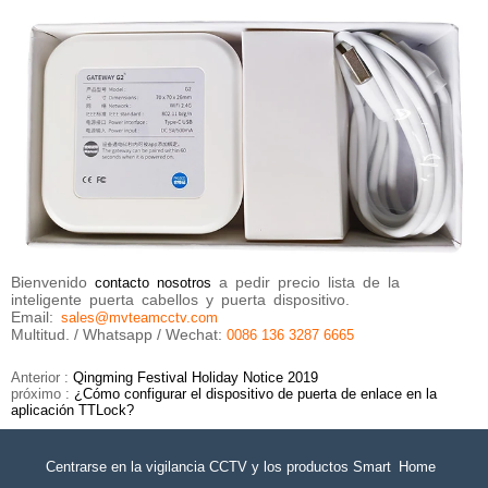
Bienvenido
a
pedir
precio
lista
de
la
contacto
nosotros
inteligente
puerta
cabellos
y
puerta
dispositivo.
Email:
sales@mvteamcctv.com
Multitud. / Whatsapp / Wechat:
0086 136 3287 6665
Anterior :
Qingming Festival Holiday Notice 2019
próximo :
¿Cómo configurar el dispositivo de puerta de enlace en la
aplicación TTLock?
Centrarse en la vigilancia CCTV y los productos Smart Home