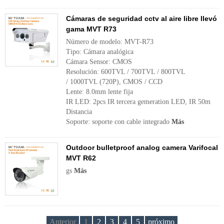
Cámaras de seguridad cctv al aire libre llevó
gama MVT R73
Número de modelo: MVT-R73
Tipo: Cámara analógica
Cámara Sensor: CMOS
Resolución: 600TVL / 700TVL / 800TVL
/ 1000TVL (720P), CMOS / CCD
Lente: 8.0mm lente fija
IR LED: 2pcs IR tercera gemeration LED, IR 50m
Distancia
Soporte: soporte con cable integrado
Más
Outdoor bulletproof analog camera Varifocal
MVT R62
gs
Más
Anterior
1
2
3
4
5
próximo