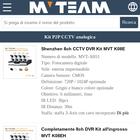
Ricerca
Kit P2P CCTV analogica
Shenzhen 8ch CCTV DVR Kit MVT K08E
Numero di modello: MVT-AH11
Tipo: Fotocamera digitale
Stile: esterna impermeabile
Camera Sensore: CMOS
Definizione: 720P / 1024P opzionale
Colore: Grigio e bianco colore opzionale
Obiettivo: 6 millimetri, fisso
IR LED: 36pcs
IR Distanza: 30m
Staffa: staffa 3-Axis con cavo incorporato
Di più
Completamente 8ch DVR Kit all'ingrosso
MVT K08EH