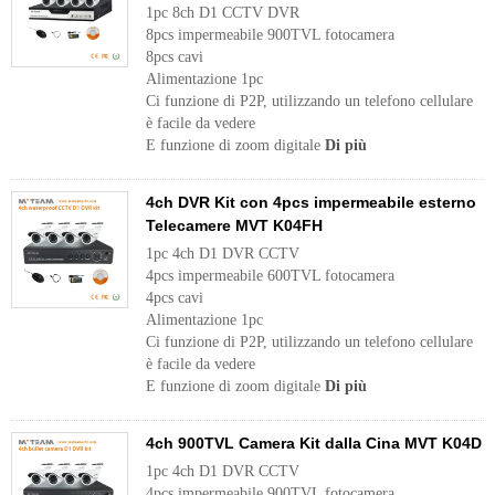
1pc 8ch D1 CCTV DVR
8pcs impermeabile 900TVL fotocamera
8pcs cavi
Alimentazione 1pc
Ci funzione di P2P, utilizzando un telefono cellulare
è facile da vedere
E funzione di zoom digitale
Di più
4ch DVR Kit con 4pcs impermeabile esterno
Telecamere MVT K04FH
1pc 4ch D1 DVR CCTV
4pcs impermeabile 600TVL fotocamera
4pcs cavi
Alimentazione 1pc
Ci funzione di P2P, utilizzando un telefono cellulare
è facile da vedere
E funzione di zoom digitale
Di più
4ch 900TVL Camera Kit dalla Cina MVT K04D
1pc 4ch D1 DVR CCTV
4pcs impermeabile 900TVL fotocamera