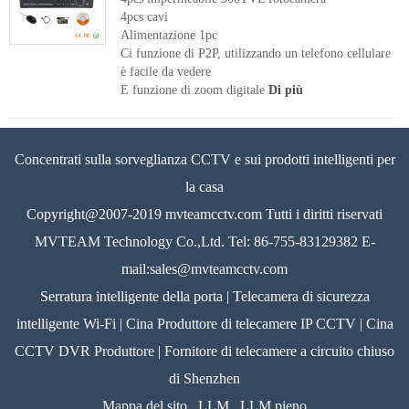
4pcs cavi
Alimentazione 1pc
Ci funzione di P2P, utilizzando un telefono cellulare
è facile da vedere
E funzione di zoom digitale
Di più
Concentrati sulla sorveglianza CCTV e sui prodotti intelligenti per
la casa
Copyright@2007-2019 mvteamcctv.com Tutti i diritti riservati
MVTEAM Technology Co.,Ltd. Tel: 86-755-83129382 E-
mail:sales@mvteamcctv.com
Serratura intelligente della porta | Telecamera di sicurezza
intelligente Wi-Fi | Cina Produttore di telecamere IP CCTV | Cina
CCTV DVR Produttore | Fornitore di telecamere a circuito chiuso
di Shenzhen
Mappa del sito
LLM
LLM pieno