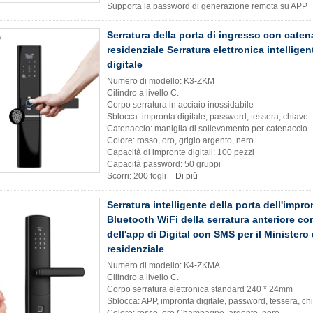
Supporta la password di generazione remota su APP
Serratura della porta di ingresso con cate
residenziale Serratura elettronica intellige
digitale
Numero di modello: K3-ZKM
Cilindro a livello C.
Corpo serratura in acciaio inossidabile
Sblocca: impronta digitale, password, tessera, chiave
Catenaccio: maniglia di sollevamento per catenaccio
Colore: rosso, oro, grigio argento, nero
Capacità di impronte digitali: 100 pezzi
Capacità password: 50 gruppi
Scorri: 200 fogli
Di più
Serratura intelligente della porta dell'impron
Bluetooth WiFi della serratura anteriore co
dell'app di Digital con SMS per il Ministero 
residenziale
Numero di modello: K4-ZKMA
Cilindro a livello C.
Corpo serratura elettronica standard 240 * 24mm
Sblocca: APP, impronta digitale, password, tessera, ch