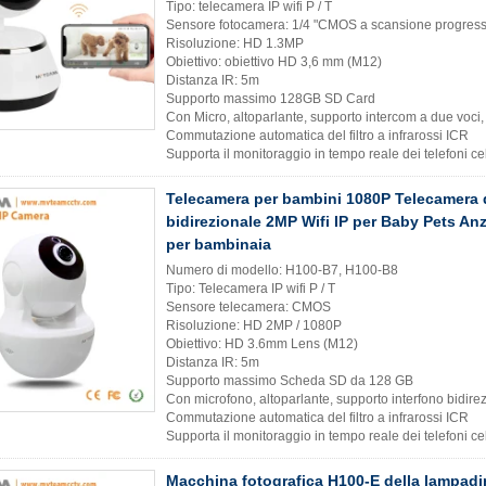
Tipo: telecamera IP wifi P / T
Sensore fotocamera: 1/4 "CMOS a scansione progress
Risoluzione: HD 1.3MP
Obiettivo: obiettivo HD 3,6 mm (M12)
Distanza IR: 5m
Supporto massimo 128GB SD Card
Con Micro, altoparlante, supporto intercom a due voci
Commutazione automatica del filtro a infrarossi ICR
Supporta il monitoraggio in tempo reale dei telefoni cel
Telecamera per bambini 1080P Telecamera d
bidirezionale 2MP Wifi IP per Baby Pets An
per bambinaia
Numero di modello: H100-B7, H100-B8
Tipo: Telecamera IP wifi P / T
Sensore telecamera: CMOS
Risoluzione: HD 2MP / 1080P
Obiettivo: HD 3.6mm Lens (M12)
Distanza IR: 5m
Supporto massimo Scheda SD da 128 GB
Con microfono, altoparlante, supporto interfono bidir
Commutazione automatica del filtro a infrarossi ICR
Supporta il monitoraggio in tempo reale dei telefoni cel
Macchina fotografica H100-E della lampadin