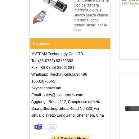
intelligente a batteria
Codice tastiera
Impronta digitale
Blocco senza chiave
Internet Blocco
remoto sicuro per la
casa
Contattaci
MVTEAM Technology Co., LTD
Tel: (86-0755) 83129382
Fax: (86-0755) 82661081
Whatsapp, wechat, cellulare: +86
13632876665
Skype: cnmvteam
Email: sales@mvteamcctv.com
Aggiungi: Room 212, Complesso edilizio
ShangShuiJing, Jihua Road No.333, via
Jihua, distretto LongGang, Shenzhen, Cina