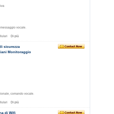
iva
, messaggio vocale.
lulari
Di più
i sicurezza
ziani Monitoraggio
ezionale, comando vocale.
lulari
Di più
a di Wifi