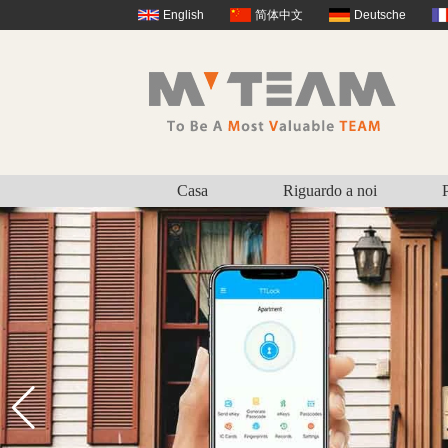
English
简体中文
Deutsche
Casa
Riguardo a noi
P