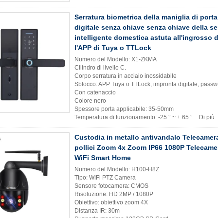
Serratura biometrica della maniglia di porta
digitale senza chiave senza chiave della ser
intelligente domestica astuta all'ingrosso d
l'APP di Tuya o TTLock
Numero del Modello: X1-ZKMA
Cilindro di livello C.
Corpo serratura in acciaio inossidabile
Sblocco: APP Tuya o TTLock, impronta digitale, passwo
Con catenaccio
Colore nero
Spessore porta applicabile: 35-50mm
Temperatura di funzionamento: -25 ° ~ + 65 °
Di più
Custodia in metallo antivandalo Telecamera
pollici Zoom 4x Zoom IP66 1080P Telecamer
WiFi Smart Home
Numero del Modello: H100-H8Z
Tipo: WiFi PTZ Camera
Sensore fotocamera: CMOS
Risoluzione: HD 2MP / 1080P
Obiettivo: obiettivo zoom 4X
Distanza IR: 30m