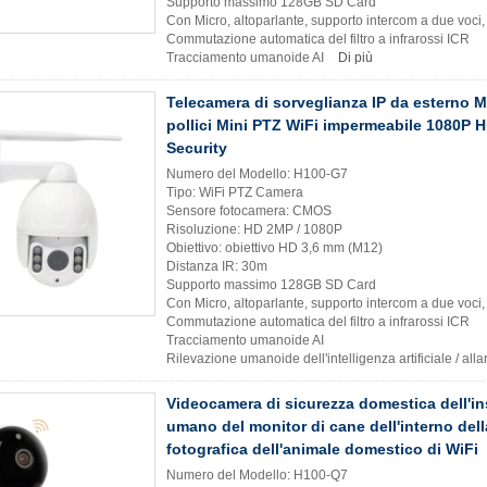
Supporto massimo 128GB SD Card
Con Micro, altoparlante, supporto intercom a due voci
Commutazione automatica del filtro a infrarossi ICR
Tracciamento umanoide AI
Di più
Telecamera di sorveglianza IP da esterno Mi
pollici Mini PTZ WiFi impermeabile 1080P 
Security
Numero del Modello: H100-G7
Tipo: WiFi PTZ Camera
Sensore fotocamera: CMOS
Risoluzione: HD 2MP / 1080P
Obiettivo: obiettivo HD 3,6 mm (M12)
Distanza IR: 30m
Supporto massimo 128GB SD Card
Con Micro, altoparlante, supporto intercom a due voci
Commutazione automatica del filtro a infrarossi ICR
Tracciamento umanoide AI
Rilevazione umanoide dell'intelligenza artificiale / all
Videocamera di sicurezza domestica dell'i
umano del monitor di cane dell'interno del
fotografica dell'animale domestico di WiFi
Numero del Modello: H100-Q7