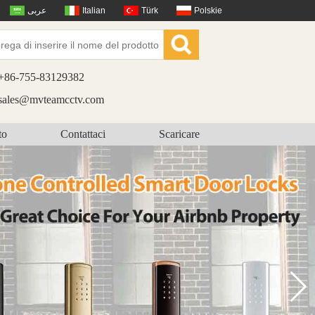
عربى
Italian
Türk
Polskie
+86-755-83129382
sales@mvteamcctv.com
to
Contattaci
Scaricare