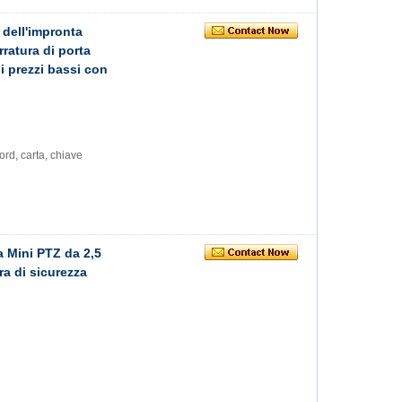
 dell'impronta
ratura di porta
i prezzi bassi con
rd, carta, chiave
 Mini PTZ da 2,5
a di sicurezza