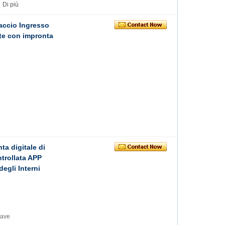
Di più
naccio Ingresso
nte con impronta
ta digitale di
ntrollata APP
degli Interni
iave