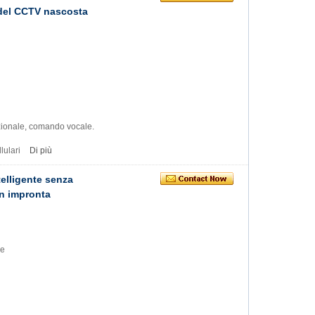
 del CCTV nascosta
ezionale, comando vocale.
lulari
Di più
telligente senza
on impronta
ve