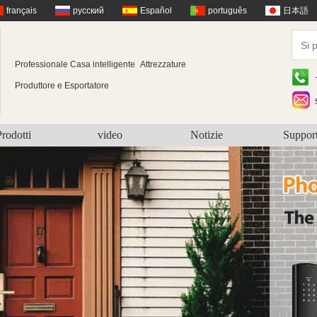
français
русский
Español
português
日本語
Professionale Casa intelligente
Attrezzature
Produttore e Esportatore
rodotti
video
Notizie
Suppor