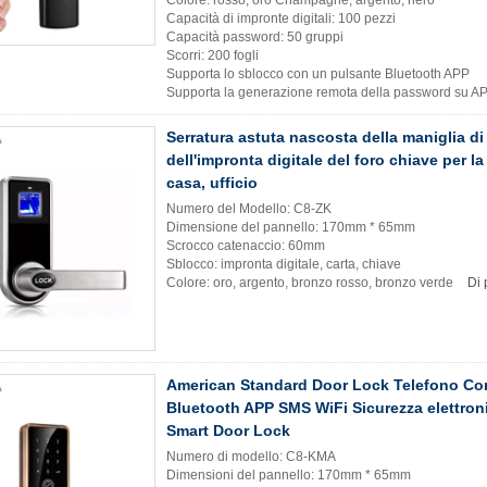
Colore: rosso, oro Champagne, argento, nero
Capacità di impronte digitali: 100 pezzi
Capacità password: 50 gruppi
Scorri: 200 fogli
Supporta lo sblocco con un pulsante Bluetooth APP
Supporta la generazione remota della password su A
Serratura astuta nascosta della maniglia di
dell'impronta digitale del foro chiave per la
casa, ufficio
Numero del Modello: C8-ZK
Dimensione del pannello: 170mm * 65mm
Scrocco catenaccio: 60mm
Sblocco: impronta digitale, carta, chiave
Colore: oro, argento, bronzo rosso, bronzo verde
Di 
American Standard Door Lock Telefono Con
Bluetooth APP SMS WiFi Sicurezza elettroni
Smart Door Lock
Numero di modello: C8-KMA
Dimensioni del pannello: 170mm * 65mm