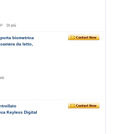
PP
Di più
 porta biometrica
 camera da letto,
più
trollato
ca Keyless Digital