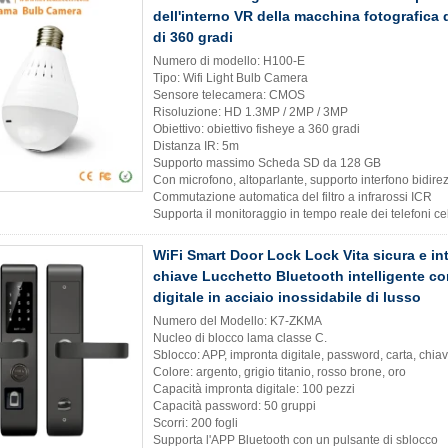
dell'interno VR della macchina fotografica
di 360 gradi
Numero di modello: H100-E
Tipo: Wifi Light Bulb Camera
Sensore telecamera: CMOS
Risoluzione: HD 1.3MP / 2MP / 3MP
Obiettivo: obiettivo fisheye a 360 gradi
Distanza IR: 5m
Supporto massimo Scheda SD da 128 GB
Con microfono, altoparlante, supporto interfono bidir
Commutazione automatica del filtro a infrarossi ICR
Supporta il monitoraggio in tempo reale dei telefoni cel
WiFi Smart Door Lock Lock Vita sicura e in
chiave Lucchetto Bluetooth intelligente c
digitale in acciaio inossidabile di lusso
Numero del Modello: K7-ZKMA
Nucleo di blocco lama classe C.
Sblocco: APP, impronta digitale, password, carta, chia
Colore: argento, grigio titanio, rosso brone, oro
Capacità impronta digitale: 100 pezzi
Capacità password: 50 gruppi
Scorri: 200 fogli
Supporta l'APP Bluetooth con un pulsante di sblocco